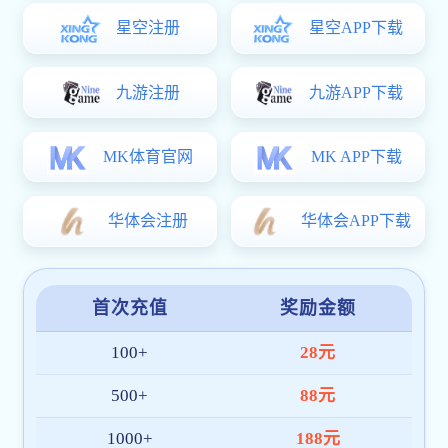
恩里克·雷纳，作为巴萨历史上重要的主席之一，其在
任期间对俱乐部的发展和成就起到了不可磨灭的作
用。近日，巴萨俱乐部官方发布声明，悼念这位杰出
的领袖，缅怀他的贡献与影响。在这篇文章中，我们
将从四个方面详细探讨恩里克·雷纳对巴萨的重大贡
献，包括他推动的改革、带来的荣誉、与球迷之间的
关系以及他留下的长远影响。通过这些角度，我们能
够更加清晰地理解恩里克·雷纳在巴萨历史上的地位及
其对足球界的深远影响。
1、推动俱乐部改革