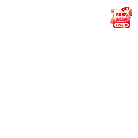
活塞队喜获第17顺位选秀权并成功引进奥
活塞队在近期的选秀中喜获第17顺位选秀权，同时成功引进
了年轻有才...
2026-07-26