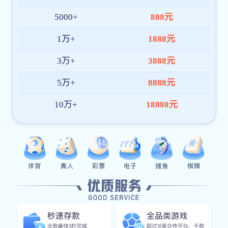
恩里克·雷纳担任主席期间，致力于推动俱乐部内部管
理和结构的改革，使得巴萨走向了更为现代化的发展
道路。他引入了一系列新的管理理念，并在治理结构
上进行了调整，以适应不断变化的足球环境。这些改
革不仅提升了俱乐部运营效率，还加强了各部门之间
的协作。
此外，他还注重青训体系的发展，通过加强与拉玛西
亚青训营的合作，为球队源源不断输送优秀年轻球
员。这一举措不仅降低了球队引援成本，也培养出了
一批又一批技术精湛、潜力无限的新星，为巴萨未来
的发展奠定了坚实基础。
在他的领导下，巴萨实现了财务透明化，对外公布财
务报表，并且逐步解决了之前存在的一些财政问题。