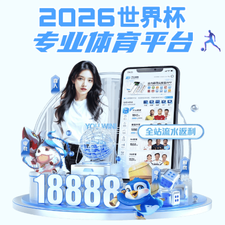
注册入口
6686体育平台
APP与网页版入
口｜畅享全球体育赛事与数据
服务
欢迎访问
6686体育平台
，提供全面覆盖足球、
篮球、电竞等项目的赛事资讯与数据内容， 支
持
APP下载
与
网页使用
，每日同步更新千场比
赛，聚焦热门体育内容， 助您轻松获取赛事动
态，掌握比赛节奏。