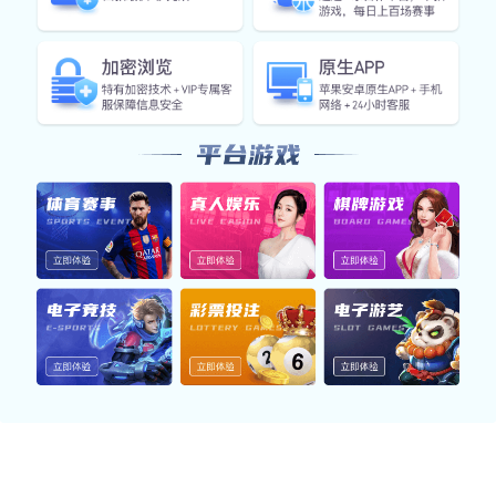
主动与年轻球员交流经验，让他们更加熟悉比赛节
奏，并帮助他们建立自信。这样的领导力不仅体现在
言语上，更深深植根于他的行为举止之中，使得全队
形成合力，共同朝着胜利目标迈进。
2、战术执行能力
作为一名多面手球员，格林具备出色的战术执行能
力，这使得他能够适应不同比赛环境中的需求。在攻
防两端，他都能迅速理解并贯彻教练布置的战术，从
而为球队提供更多选择。例如，在面对对手强大的内
线时，追梦能够灵活选择防守方式，有效限制对方得
分。
另一方面，在进攻端，他不仅能够自己得分，还能为
其他队友创造机会。通过精准传球和良好的跑位配