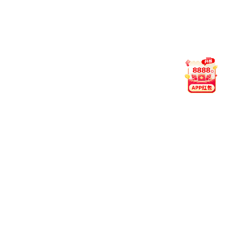
埃弗拉与朴智星探访特维斯豪宅埃弗拉调
近日，前曼联球员埃弗拉与朴智星一同探访了阿根廷前锋特
维斯的豪宅...
2026-05-26