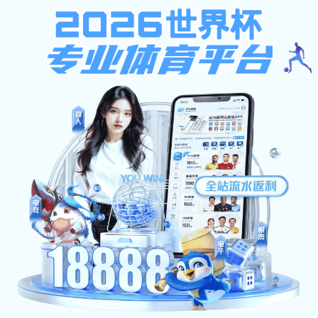
注册入口
6686体育平台
APP与网页版入
口｜畅享全球体育赛事与数据
服务
欢迎访问
6686体育平台
，提供全面覆盖足球、
篮球、电竞等项目的赛事资讯与数据内容， 支
持
APP下载
与
网页使用
，每日同步更新千场比
赛，聚焦热门体育内容， 助您轻松获取赛事动
态，掌握比赛节奏。