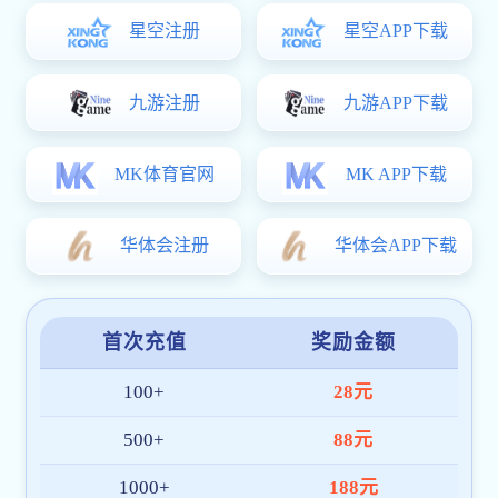
在NBA的季后赛中，球队的表现往往决定于球员的个
人能力和团队协作，而在这个过程中，关键球员的作
用尤为重要。斯蒂芬·库里作为金州勇士队的核心球员
之一，他对追梦格林（德雷蒙德·格林）的重要性给予
了高度评价。在季后赛中，追梦不仅是防守端的支
柱，更是在关键时刻能激发球队求胜欲望的重要角
色。本文将从四个方面详细探讨库里所赞扬的追梦在
季后赛中的作用，分别是：追梦的领导力、战术执行
能力、情绪调动和团队凝聚力。通过深入分析这些方
面，我们可以更清晰地认识到追梦如何成为勇士队在