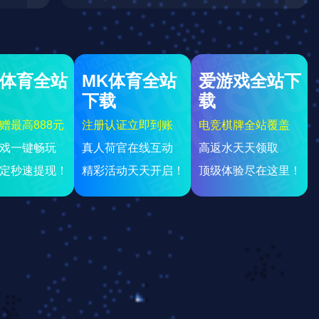
米切尔则是一位年轻有为的全能球员，他的
产。本文将从四个方面详细分析骑士队如何
创造机会。在比赛初期，哈登通过精准的三
通过助攻将球传给处于最佳位置的队友，有
和犀利突破撕扯对方防线，多次成功上篮得
其敏锐的篮球智商使他能够迅速判断局势，
得分任务，更承担起了指挥全队进攻的重要
助骑士稳住了局面，也进一步增强了全队信