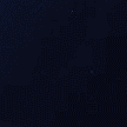
回声报称伊萨克出战曼城存疑曼城
0点与赫塔费进行
月8日晚10点与赫塔费进行一场闭门友...