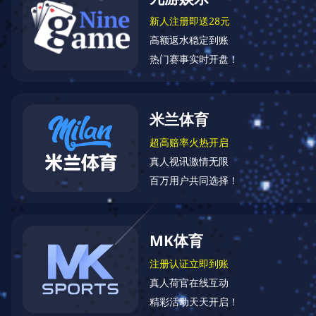
骑士客场挑战猛龙哈登米
2026-05-28 12:14
41 次阅读
首页
/
体育热讯
在NBA季后赛的激烈竞争中，骑士队客