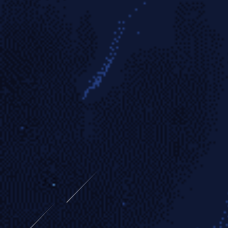
心。
2、团队配合与默契
团队配合是篮球运动获胜的重要因素，而
下，整个球队形成了一种良好的传导氛围
特别是在快攻阶段，骑士队利用速度优势
机。同时，在防守端，所有球员也能迅速
权。
此外，在替补席上的球员同样发挥着至关
上下齐心协力，使得骑士即便是在客场作
3、战术策略分析
球队战术策略直接影响着比赛结果，而骑