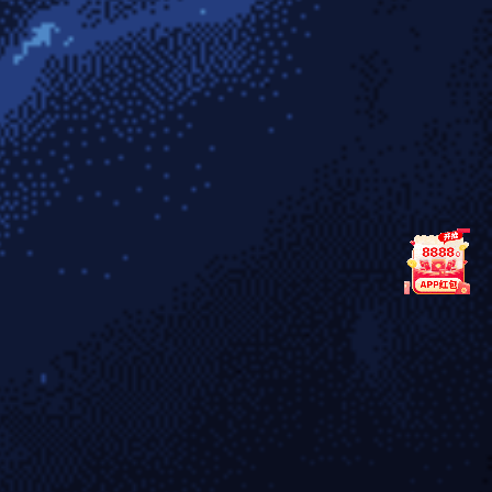
。
证了自身实力。不论是在技术层面还是心理
继续给对手带来巨大压力，是夺冠路上的一
们积累了宝贵经验，更推动着整个团队朝着
下一篇：