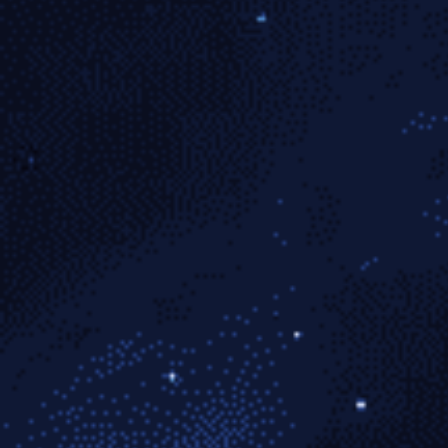
此，从心理素质来看，这场较量不仅是一
总结：
综上所述，本场比赛中骑士队凭借哈登、
层面，都体现出了该队伍对于胜利的不懈
支劲旅。
未来，希望骑士能够继续保持这种状态，
更高目标迈进，相信冠军梦并非遥不可及
上一篇：