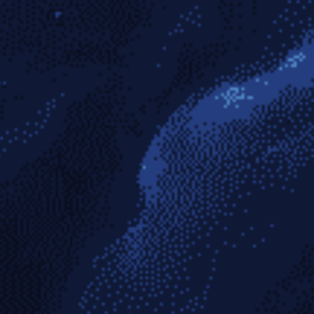
场实力比拼，也是一次心态修炼，让这些年轻选手更加茁壮成长
米切尔及韦德等明星球员卓越个人表现以及出色团队合作再度印
追求。而对于接下来的系列赛而言，这样强大的阵容组合无疑将
在接下来的较量中，再创佳绩。而本次挑战猛龙之旅，不仅为他
！