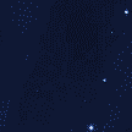
骑士队在这方面展现出了极高水平。无论是进攻还是防守，他们
，每个球员都愿意为彼此创造机会。这种默契让他们在场上流畅
不断冲击猛龙防线。随着哈登和米切尔不断向前推进，他们之间
回归各自的位置，形成有效屏障，让猛龙难以找到轻松出手机会
重要的作用。他们不仅提供必要的轮换，还积极参与到战术执行
战也没有显露出疲态，相反，他们展现出的团队精神令人赞叹。
士针对猛龙制定了一套行之有效的方法。在进攻端，他们充分利