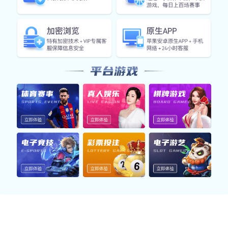
外压力，也让球迷们充满期待和担忧。
2、曼城后防线危机
与此同时，曼城也面临着后防线的人手不足问题。据
悉，他们可能失去格瓦迪奥尔等三名重要后卫，这无
疑为即将到来的比赛增添了更多挑战。作为本赛季表
现突出的后卫之一，格瓦迪奥尔不仅具备很强的身体
素质，还有出色的阅读比赛能力，其缺席会直接影响
到整条防线的稳定性。
如果曼城无法及时找到合适的人选来填补这一空缺，
那么他们在防守端可能会出现漏洞。这对于面对像纽
卡斯尔这样攻击力强劲的球队来说，无疑是一个巨大
的隐患。教练瓜迪奥拉需要在短时间内找到解决方
案，以确保团队能有效地抵御来自对方前锋的威胁。