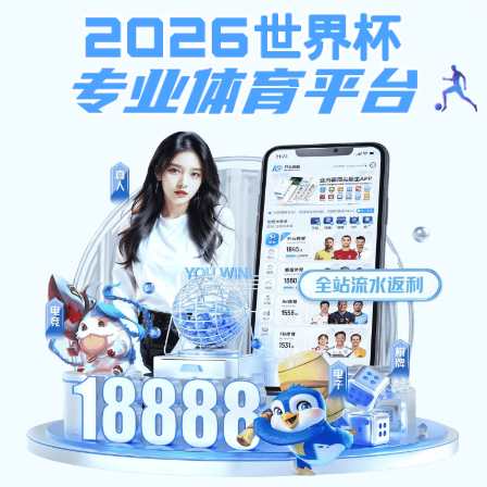
注册入口
6686体育平台
APP与网页版入
口｜畅享全球体育赛事与数据
服务
欢迎访问
6686体育平台
，提供全面覆盖足球、
篮球、电竞等项目的赛事资讯与数据内容， 支
持
APP下载
与
网页使用
，每日同步更新千场比
赛，聚焦热门体育内容， 助您轻松获取赛事动
态，掌握比赛节奏。